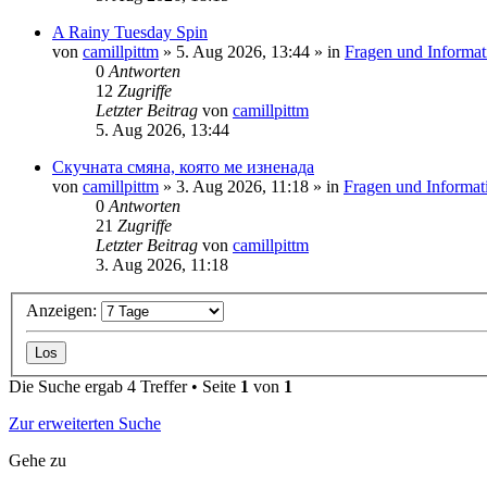
A Rainy Tuesday Spin
von
camillpittm
»
5. Aug 2026, 13:44
» in
Fragen und Informat
0
Antworten
12
Zugriffe
Letzter Beitrag
von
camillpittm
5. Aug 2026, 13:44
Скучната смяна, която ме изненада
von
camillpittm
»
3. Aug 2026, 11:18
» in
Fragen und Informat
0
Antworten
21
Zugriffe
Letzter Beitrag
von
camillpittm
3. Aug 2026, 11:18
Anzeigen:
Die Suche ergab 4 Treffer • Seite
1
von
1
Zur erweiterten Suche
Gehe zu