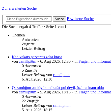
Zur erweiterten Suche
Erweiterte Suche
Suche
Die Suche ergab 4 Treffer • Seite
1
von
1
Themen
Antworten
Zugriffe
Letzter Beitrag
Kad vakars pārvērtās zelta krāsā
von
camillpittm
»
6. Aug 2026, 12:30
» in
Fragen und Informat
0
Antworten
5
Zugriffe
Letzter Beitrag
von
camillpittm
6. Aug 2026, 12:30
Qazandığım ən böyük mükafat pul deyil, özümə inam oldu
von
camillpittm
»
5. Aug 2026, 18:15
» in
Fragen und Informat
0
Antworten
22
Zugriffe
Letzter Beitrag
von
camillpittm
5. Aug 2026, 18:15