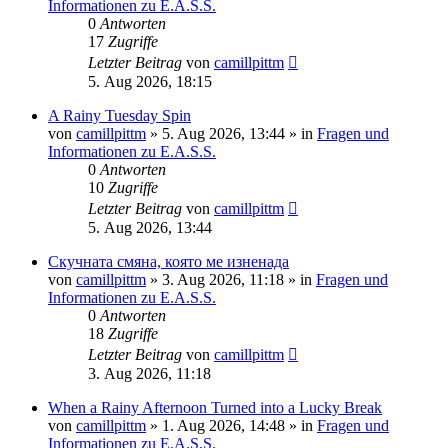
Informationen zu E.A.S.S.
0
Antworten
17
Zugriffe
Letzter Beitrag
von
camillpittm
5. Aug 2026, 18:15
A Rainy Tuesday Spin
von
camillpittm
»
5. Aug 2026, 13:44
» in
Fragen und
Informationen zu E.A.S.S.
0
Antworten
10
Zugriffe
Letzter Beitrag
von
camillpittm
5. Aug 2026, 13:44
Скучната смяна, която ме изненада
von
camillpittm
»
3. Aug 2026, 11:18
» in
Fragen und
Informationen zu E.A.S.S.
0
Antworten
18
Zugriffe
Letzter Beitrag
von
camillpittm
3. Aug 2026, 11:18
When a Rainy Afternoon Turned into a Lucky Break
von
camillpittm
»
1. Aug 2026, 14:48
» in
Fragen und
Informationen zu E.A.S.S.