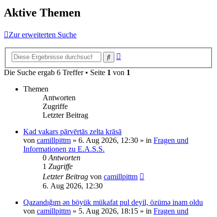
Aktive Themen
Zur erweiterten Suche
Erweiterte
Suche
Suche
Die Suche ergab 6 Treffer • Seite
1
von
1
Themen
Antworten
Zugriffe
Letzter Beitrag
Kad vakars pārvērtās zelta krāsā
von
camillpittm
»
6. Aug 2026, 12:30
» in
Fragen und
Informationen zu E.A.S.S.
0
Antworten
1
Zugriffe
Letzter Beitrag
von
camillpittm
6. Aug 2026, 12:30
Qazandığım ən böyük mükafat pul deyil, özümə inam oldu
von
camillpittm
»
5. Aug 2026, 18:15
» in
Fragen und