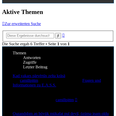
Aktive Themen
Zur erweiterten Suche
Erweiterte
Suche
Suche
Die Suche ergab 6 Treffer • Seite
1
von
1
Themen
Antworten
Zugriffe
Letzter Beitrag
Kad vakars pārvērtās zelta krāsā
von
camillpittm
»
6. Aug 2026, 12:30
» in
Fragen und
Informationen zu E.A.S.S.
0
Antworten
5
Zugriffe
Letzter Beitrag
von
camillpittm
6. Aug 2026, 12:30
Qazandığım ən böyük mükafat pul deyil, özümə inam oldu