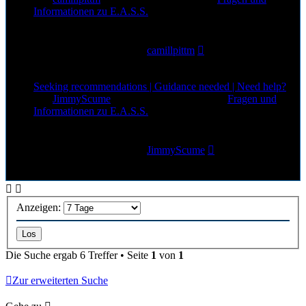
Informationen zu E.A.S.S.
0
Antworten
37
Zugriffe
Letzter Beitrag
von
camillpittm
1. Aug 2026, 14:48
Seeking recommendations | Guidance needed | Need help?
von
JimmyScume
»
1. Aug 2026, 12:52
» in
Fragen und
Informationen zu E.A.S.S.
0
Antworten
22
Zugriffe
Letzter Beitrag
von
JimmyScume
1. Aug 2026, 12:52
Anzeigen:
Die Suche ergab 6 Treffer • Seite
1
von
1
Zur erweiterten Suche