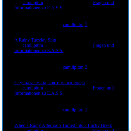
von
camillpittm
»
5. Aug 2026, 18:15
» in
Fragen und
Informationen zu E.A.S.S.
0
Antworten
22
Zugriffe
Letzter Beitrag
von
camillpittm
5. Aug 2026, 18:15
A Rainy Tuesday Spin
von
camillpittm
»
5. Aug 2026, 13:44
» in
Fragen und
Informationen zu E.A.S.S.
0
Antworten
12
Zugriffe
Letzter Beitrag
von
camillpittm
5. Aug 2026, 13:44
Скучната смяна, която ме изненада
von
camillpittm
»
3. Aug 2026, 11:18
» in
Fragen und
Informationen zu E.A.S.S.
0
Antworten
21
Zugriffe
Letzter Beitrag
von
camillpittm
3. Aug 2026, 11:18
When a Rainy Afternoon Turned into a Lucky Break
von
camillpittm
»
1. Aug 2026, 14:48
» in
Fragen und