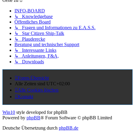
Gehe zu
INFO-BOARD
↳ Knowledgebase
Öffentliches Board
↳ Fragen und Informationen zu E.A.S.S.
↳ Star Citizen Ship-Talk
↳ Plauderecke
Beratung und technischer Support
↳ Interessante Links
↳ Anleitungen, F&A,
↳ Downloads
Foren-Übersicht
Alle Zeiten sind
UTC+02:00
Alle Cookies löschen
Kontakt
Win10
style developed for phpBB
Powered by
phpBB
® Forum Software © phpBB Limited
Deutsche Übersetzung durch
phpBB.de