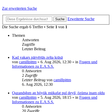
Zur erweiterten Suche
Erweiterte Suche
Suche
Die Suche ergab 6 Treffer • Seite
1
von
1
Themen
Antworten
Zugriffe
Letzter Beitrag
Kad vakars pārvērtās zelta krāsā
von
camillpittm
»
6. Aug 2026, 12:30
» in
Fragen und
Informationen zu E.A.S.S.
0
Antworten
2
Zugriffe
Letzter Beitrag
von
camillpittm
6. Aug 2026, 12:30
Qazandığım ən böyük mükafat pul deyil, özümə inam oldu
von
camillpittm
»
5. Aug 2026, 18:15
» in
Fragen und
Informationen zu E.A.S.S.
0
Antworten
20
Zugriffe