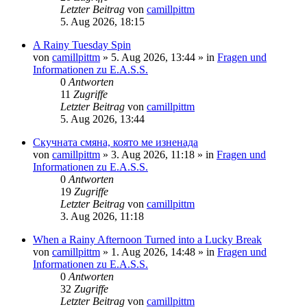
Letzter Beitrag
von
camillpittm
5. Aug 2026, 18:15
A Rainy Tuesday Spin
von
camillpittm
»
5. Aug 2026, 13:44
» in
Fragen und
Informationen zu E.A.S.S.
0
Antworten
11
Zugriffe
Letzter Beitrag
von
camillpittm
5. Aug 2026, 13:44
Скучната смяна, която ме изненада
von
camillpittm
»
3. Aug 2026, 11:18
» in
Fragen und
Informationen zu E.A.S.S.
0
Antworten
19
Zugriffe
Letzter Beitrag
von
camillpittm
3. Aug 2026, 11:18
When a Rainy Afternoon Turned into a Lucky Break
von
camillpittm
»
1. Aug 2026, 14:48
» in
Fragen und
Informationen zu E.A.S.S.
0
Antworten
32
Zugriffe
Letzter Beitrag
von
camillpittm