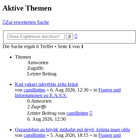
Aktive Themen
Zur erweiterten Suche
Erweiterte
Suche
Suche
Die Suche ergab 6 Treffer • Seite
1
von
1
Themen
Antworten
Zugriffe
Letzter Beitrag
Kad vakars pārvērtās zelta krāsā
von
camillpittm
»
6. Aug 2026, 12:30
» in
Fragen und
Informationen zu E.A.S.S.
0
Antworten
2
Zugriffe
Letzter Beitrag
von
camillpittm
6. Aug 2026, 12:30
Qazandığım ən böyük mükafat pul deyil, özümə inam oldu
von
camillpittm
»
5. Aug 2026, 18:15
» in
Fragen und