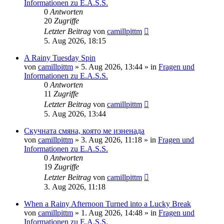
Informationen zu E.A.S.S.
0
Antworten
20
Zugriffe
Letzter Beitrag
von
camillpittm
5. Aug 2026, 18:15
A Rainy Tuesday Spin
von
camillpittm
»
5. Aug 2026, 13:44
» in
Fragen und
Informationen zu E.A.S.S.
0
Antworten
11
Zugriffe
Letzter Beitrag
von
camillpittm
5. Aug 2026, 13:44
Скучната смяна, която ме изненада
von
camillpittm
»
3. Aug 2026, 11:18
» in
Fragen und
Informationen zu E.A.S.S.
0
Antworten
19
Zugriffe
Letzter Beitrag
von
camillpittm
3. Aug 2026, 11:18
When a Rainy Afternoon Turned into a Lucky Break
von
camillpittm
»
1. Aug 2026, 14:48
» in
Fragen und
Informationen zu E.A.S.S.