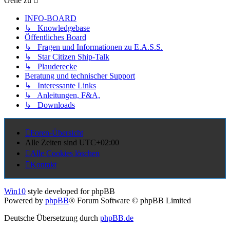
Gehe zu
INFO-BOARD
↳ Knowledgebase
Öffentliches Board
↳ Fragen und Informationen zu E.A.S.S.
↳ Star Citizen Ship-Talk
↳ Plauderecke
Beratung und technischer Support
↳ Interessante Links
↳ Anleitungen, F&A,
↳ Downloads
Foren-Übersicht
Alle Zeiten sind
UTC+02:00
Alle Cookies löschen
Kontakt
Win10
style developed for phpBB
Powered by
phpBB
® Forum Software © phpBB Limited
Deutsche Übersetzung durch
phpBB.de