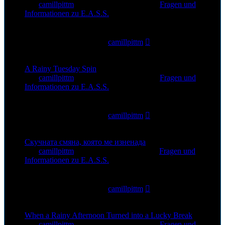
von
camillpittm
»
5. Aug 2026, 18:15
» in
Fragen und
Informationen zu E.A.S.S.
0
Antworten
17
Zugriffe
Letzter Beitrag
von
camillpittm
5. Aug 2026, 18:15
A Rainy Tuesday Spin
von
camillpittm
»
5. Aug 2026, 13:44
» in
Fragen und
Informationen zu E.A.S.S.
0
Antworten
10
Zugriffe
Letzter Beitrag
von
camillpittm
5. Aug 2026, 13:44
Скучната смяна, която ме изненада
von
camillpittm
»
3. Aug 2026, 11:18
» in
Fragen und
Informationen zu E.A.S.S.
0
Antworten
18
Zugriffe
Letzter Beitrag
von
camillpittm
3. Aug 2026, 11:18
When a Rainy Afternoon Turned into a Lucky Break
von
camillpittm
»
1. Aug 2026, 14:48
» in
Fragen und