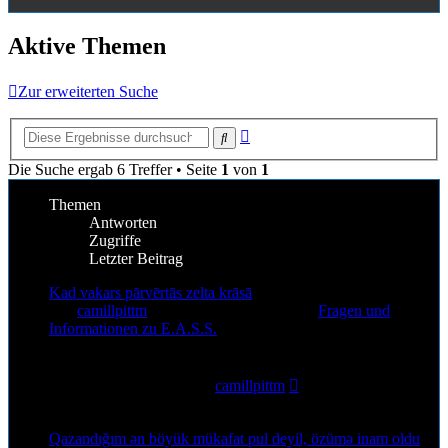
Aktive Themen
Zur erweiterten Suche
Erweiterte
Suche
Suche
Die Suche ergab 6 Treffer • Seite
1
von
1
Themen
Antworten
Zugriffe
Letzter Beitrag
Kad vakars pārvērtās zelta krāsā
von
camillpittm
»
6. Aug 2026, 12:30
» in
Fragen und
Informationen zu E.A.S.S.
0
Antworten
1
Zugriffe
Letzter Beitrag
von
camillpittm
6. Aug 2026, 12:30
Qazandığım ən böyük mükafat pul deyil, özümə inam oldu