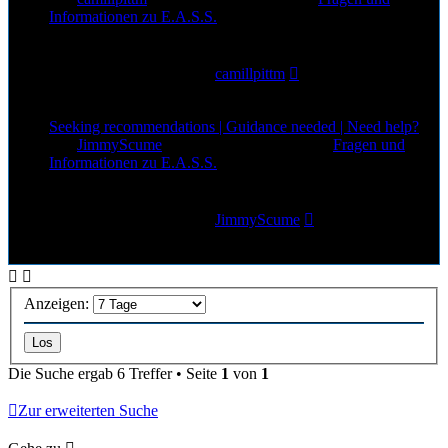
Informationen zu E.A.S.S.
0
Antworten
31
Zugriffe
Letzter Beitrag
von
camillpittm
1. Aug 2026, 14:48
Seeking recommendations | Guidance needed | Need help?
von
JimmyScume
»
1. Aug 2026, 12:52
» in
Fragen und
Informationen zu E.A.S.S.
0
Antworten
19
Zugriffe
Letzter Beitrag
von
JimmyScume
1. Aug 2026, 12:52
Anzeigen:
Die Suche ergab 6 Treffer • Seite
1
von
1
Zur erweiterten Suche