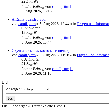
22
Zugriffe
Letzter Beitrag
von
camillpittm
5. Aug 2026, 18:15
A Rainy Tuesday Spin
von
camillpittm
»
5. Aug 2026, 13:44
» in
Fragen und Informat
0
Antworten
12
Zugriffe
Letzter Beitrag
von
camillpittm
5. Aug 2026, 13:44
Скучната смяна, която ме изненада
von
camillpittm
»
3. Aug 2026, 11:18
» in
Fragen und Informat
0
Antworten
21
Zugriffe
Letzter Beitrag
von
camillpittm
3. Aug 2026, 11:18
Anzeigen:
Die Suche ergab 4 Treffer • Seite
1
von
1