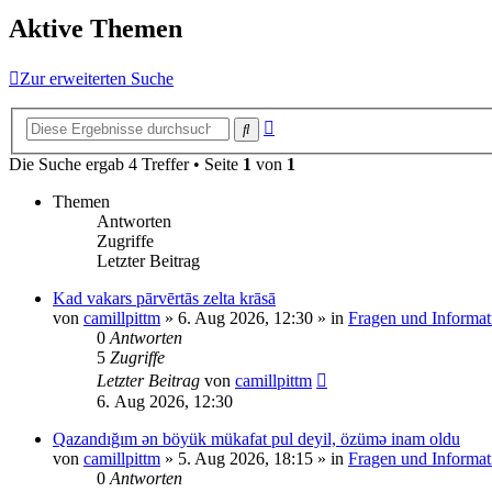
Aktive Themen
Zur erweiterten Suche
Erweiterte
Suche
Suche
Die Suche ergab 4 Treffer • Seite
1
von
1
Themen
Antworten
Zugriffe
Letzter Beitrag
Kad vakars pārvērtās zelta krāsā
von
camillpittm
»
6. Aug 2026, 12:30
» in
Fragen und Informat
0
Antworten
5
Zugriffe
Letzter Beitrag
von
camillpittm
6. Aug 2026, 12:30
Qazandığım ən böyük mükafat pul deyil, özümə inam oldu
von
camillpittm
»
5. Aug 2026, 18:15
» in
Fragen und Informat
0
Antworten