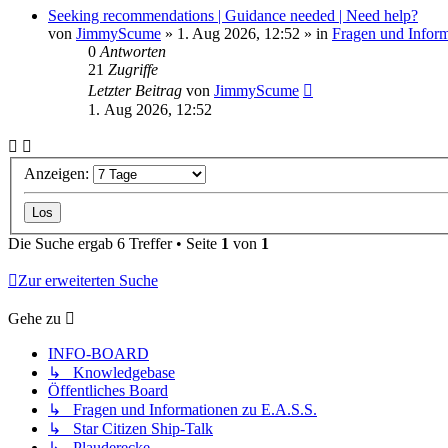
Seeking recommendations | Guidance needed | Need help?
von
JimmyScume
»
1. Aug 2026, 12:52
» in
Fragen und Inform
0
Antworten
21
Zugriffe
Letzter Beitrag
von
JimmyScume
1. Aug 2026, 12:52
Anzeigen:
Die Suche ergab 6 Treffer • Seite
1
von
1
Zur erweiterten Suche
Gehe zu
INFO-BOARD
↳ Knowledgebase
Öffentliches Board
↳ Fragen und Informationen zu E.A.S.S.
↳ Star Citizen Ship-Talk
↳ Plauderecke