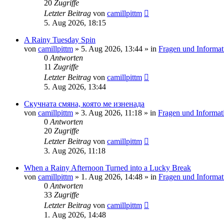
20
Zugriffe
Letzter Beitrag
von
camillpittm
5. Aug 2026, 18:15
A Rainy Tuesday Spin
von
camillpittm
»
5. Aug 2026, 13:44
» in
Fragen und Informat
0
Antworten
11
Zugriffe
Letzter Beitrag
von
camillpittm
5. Aug 2026, 13:44
Скучната смяна, която ме изненада
von
camillpittm
»
3. Aug 2026, 11:18
» in
Fragen und Informat
0
Antworten
20
Zugriffe
Letzter Beitrag
von
camillpittm
3. Aug 2026, 11:18
When a Rainy Afternoon Turned into a Lucky Break
von
camillpittm
»
1. Aug 2026, 14:48
» in
Fragen und Informat
0
Antworten
33
Zugriffe
Letzter Beitrag
von
camillpittm
1. Aug 2026, 14:48