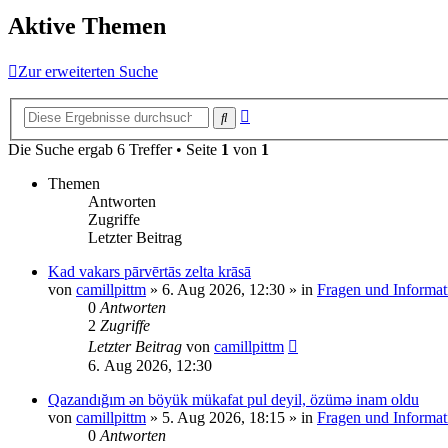
Aktive Themen
Zur erweiterten Suche
Erweiterte
Suche
Suche
Die Suche ergab 6 Treffer • Seite
1
von
1
Themen
Antworten
Zugriffe
Letzter Beitrag
Kad vakars pārvērtās zelta krāsā
von
camillpittm
»
6. Aug 2026, 12:30
» in
Fragen und Informat
0
Antworten
2
Zugriffe
Letzter Beitrag
von
camillpittm
6. Aug 2026, 12:30
Qazandığım ən böyük mükafat pul deyil, özümə inam oldu
von
camillpittm
»
5. Aug 2026, 18:15
» in
Fragen und Informat
0
Antworten