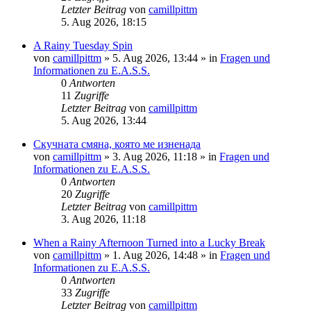
Letzter Beitrag
von
camillpittm
5. Aug 2026, 18:15
A Rainy Tuesday Spin
von
camillpittm
»
5. Aug 2026, 13:44
» in
Fragen und
Informationen zu E.A.S.S.
0
Antworten
11
Zugriffe
Letzter Beitrag
von
camillpittm
5. Aug 2026, 13:44
Скучната смяна, която ме изненада
von
camillpittm
»
3. Aug 2026, 11:18
» in
Fragen und
Informationen zu E.A.S.S.
0
Antworten
20
Zugriffe
Letzter Beitrag
von
camillpittm
3. Aug 2026, 11:18
When a Rainy Afternoon Turned into a Lucky Break
von
camillpittm
»
1. Aug 2026, 14:48
» in
Fragen und
Informationen zu E.A.S.S.
0
Antworten
33
Zugriffe
Letzter Beitrag
von
camillpittm