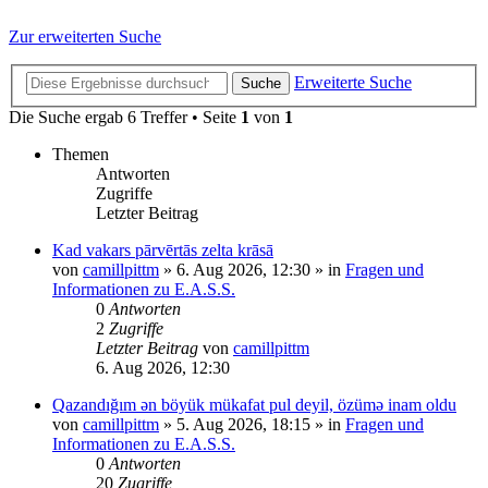
Zur erweiterten Suche
Erweiterte Suche
Suche
Die Suche ergab 6 Treffer • Seite
1
von
1
Themen
Antworten
Zugriffe
Letzter Beitrag
Kad vakars pārvērtās zelta krāsā
von
camillpittm
»
6. Aug 2026, 12:30
» in
Fragen und
Informationen zu E.A.S.S.
0
Antworten
2
Zugriffe
Letzter Beitrag
von
camillpittm
6. Aug 2026, 12:30
Qazandığım ən böyük mükafat pul deyil, özümə inam oldu
von
camillpittm
»
5. Aug 2026, 18:15
» in
Fragen und
Informationen zu E.A.S.S.
0
Antworten
20
Zugriffe