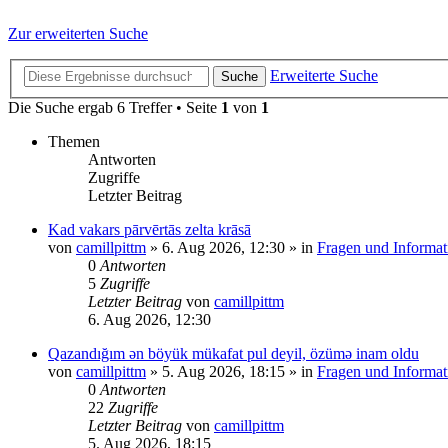
Zur erweiterten Suche
Erweiterte Suche
Suche
Die Suche ergab 6 Treffer • Seite
1
von
1
Themen
Antworten
Zugriffe
Letzter Beitrag
Kad vakars pārvērtās zelta krāsā
von
camillpittm
»
6. Aug 2026, 12:30
» in
Fragen und Informat
0
Antworten
5
Zugriffe
Letzter Beitrag
von
camillpittm
6. Aug 2026, 12:30
Qazandığım ən böyük mükafat pul deyil, özümə inam oldu
von
camillpittm
»
5. Aug 2026, 18:15
» in
Fragen und Informat
0
Antworten
22
Zugriffe
Letzter Beitrag
von
camillpittm
5. Aug 2026, 18:15