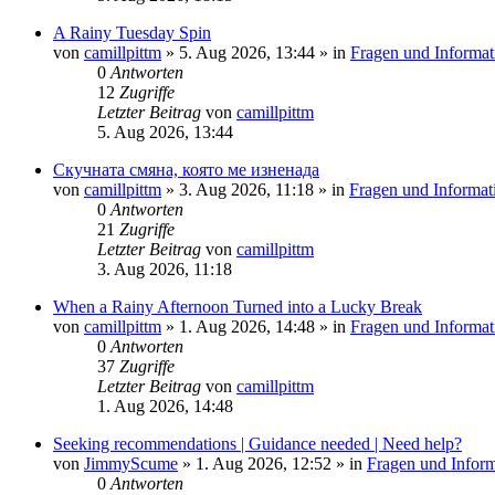
A Rainy Tuesday Spin
von
camillpittm
»
5. Aug 2026, 13:44
» in
Fragen und Informat
0
Antworten
12
Zugriffe
Letzter Beitrag
von
camillpittm
5. Aug 2026, 13:44
Скучната смяна, която ме изненада
von
camillpittm
»
3. Aug 2026, 11:18
» in
Fragen und Informat
0
Antworten
21
Zugriffe
Letzter Beitrag
von
camillpittm
3. Aug 2026, 11:18
When a Rainy Afternoon Turned into a Lucky Break
von
camillpittm
»
1. Aug 2026, 14:48
» in
Fragen und Informat
0
Antworten
37
Zugriffe
Letzter Beitrag
von
camillpittm
1. Aug 2026, 14:48
Seeking recommendations | Guidance needed | Need help?
von
JimmyScume
»
1. Aug 2026, 12:52
» in
Fragen und Inform
0
Antworten