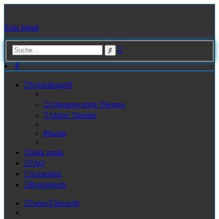
Zum Inhalt
Erweiterte
Suche
Suche
Suche
Schnellzugriff
Unbeantwortete Themen
Aktive Themen
Suche
Dark mode
FAQ
Anmelden
Registrieren
Foren-Übersicht