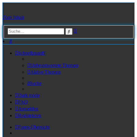
Zum Inhalt
Erweiterte
Suche
Suche
Suche
Schnellzugriff
Unbeantwortete Themen
Aktive Themen
Suche
Dark mode
FAQ
Anmelden
Registrieren
Foren-Übersicht