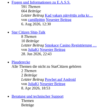
Fragen und Informationen zu E.A.S.S.
591
Themen
664
Beiträge
Letzter Beitrag
Kad vakars pārvērtās zelta kr…
von
camillpittm
Neuester Beitrag
6. Aug 2026, 12:30
Star Citizen Ship-Talk
8
Themen
10
Beiträge
Letzter Beitrag
Smokace Casino Registrierung …
von
JuliaKi
Neuester Beitrag
28. Jun 2026, 22:43
Plauderecke
Alle Themen die nicht zu StarCitizen gehören
2
Themen
2
Beiträge
Letzter Beitrag
Powbet auf Android
von
JuliaKi
Neuester Beitrag
8. Apr 2026, 18:53
Beratung und technischer Support
Themen
Beiträge