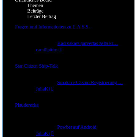
Themen
Beiträge
Letzter Beitrag
Fragen und Informationen zu E.A.S.S.
591
Themen
664
Beiträge
Letzter Beitrag
Kad vakars pārvērtās zelta kr…
Neuester
von
camillpittm
Beitrag
6. Aug 2026, 12:30
Star Citizen Ship-Talk
8
Themen
10
Beiträge
Letzter Beitrag
Smokace Casino Registrierung …
Neuester
von
JuliaKi
Beitrag
28. Jun 2026, 22:43
Plauderecke
Alle Themen die nicht zu StarCitizen gehören
2
Themen
2
Beiträge
Letzter Beitrag
Powbet auf Android
Neuester
von
JuliaKi