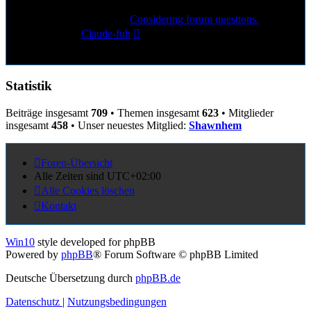
6
Beiträge
Letzter Beitrag
Considering forum questions.
Neuester
von
Claude-fuh
Beitrag
11. Sep 2025, 15:31
Statistik
Beiträge insgesamt
709
• Themen insgesamt
623
• Mitglieder
insgesamt
458
• Unser neuestes Mitglied:
Shawnhem
Foren-Übersicht
Alle Zeiten sind
UTC+02:00
Alle Cookies löschen
Kontakt
Win10
style developed for phpBB
Powered by
phpBB
® Forum Software © phpBB Limited
Deutsche Übersetzung durch
phpBB.de
Datenschutz
|
Nutzungsbedingungen