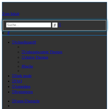
Zum Inhalt
Erweiterte
Suche
Suche
Suche
Schnellzugriff
Unbeantwortete Themen
Aktive Themen
Suche
Dark mode
FAQ
Anmelden
Registrieren
Foren-Übersicht