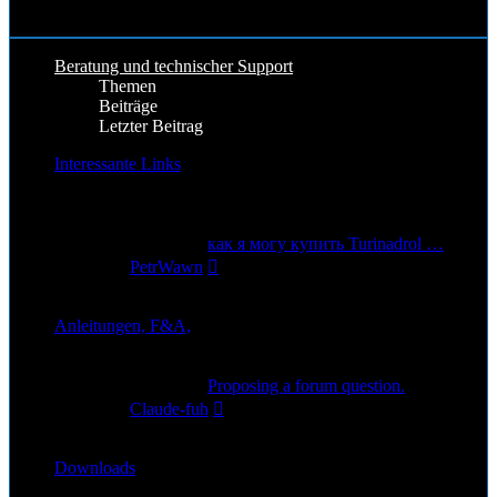
Beitrag
8. Apr 2026, 18:53
Beratung und technischer Support
Themen
Beiträge
Letzter Beitrag
Interessante Links
Gute und Interessante Links rund um Star Citizen
7
Themen
9
Beiträge
Letzter Beitrag
как я могу купить Turinadrol …
Neuester
von
PetrWawn
Beitrag
6. Nov 2025, 04:39
Anleitungen, F&A,
1
Themen
2
Beiträge
Letzter Beitrag
Proposing a forum question.
Neuester
von
Claude-fuh
Beitrag
19. Sep 2025, 22:48
Downloads
1
Themen