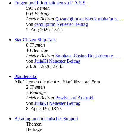
Fragen und Informationen zu E.A.S.S.
590
Themen
663
Beiträge
Letzter Beitrag
Qazandığım ən böyük mükafat p…
von
camillpittm
Neuester Beitrag
5. Aug 2026, 18:15
Star Citizen Ship-Talk
8
Themen
10
Beiträge
Letzter Beitrag
Smokace Casino Registrierung …
von
JuliaKi
Neuester Beitrag
28. Jun 2026, 22:43
Plauderecke
Alle Themen die nicht zu StarCitizen gehören
2
Themen
2
Beiträge
Letzter Beitrag
Powbet auf Android
von
JuliaKi
Neuester Beitrag
8. Apr 2026, 18:53
Beratung und technischer Support
Themen
Beiträge