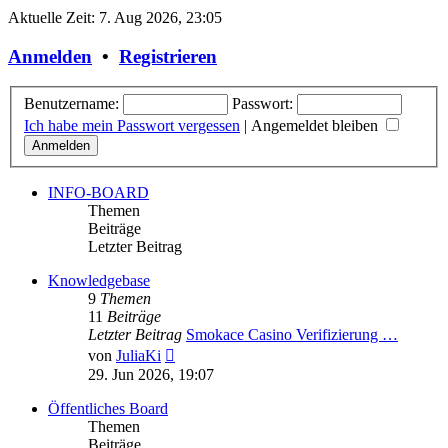
Aktuelle Zeit: 7. Aug 2026, 23:05
Anmelden
•
Registrieren
Benutzername:
Passwort:
Ich habe mein Passwort vergessen
|
Angemeldet bleiben
INFO-BOARD
Themen
Beiträge
Letzter Beitrag
Knowledgebase
9
Themen
11
Beiträge
Letzter Beitrag
Smokace Casino Verifizierung …
Neuester
von
JuliaKi
Beitrag
29. Jun 2026, 19:07
Öffentliches Board
Themen
Beiträge