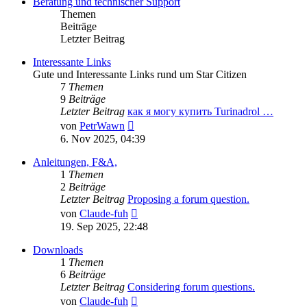
Beratung und technischer Support
Themen
Beiträge
Letzter Beitrag
Interessante Links
Gute und Interessante Links rund um Star Citizen
7
Themen
9
Beiträge
Letzter Beitrag
как я могу купить Turinadrol …
Neuester
von
PetrWawn
Beitrag
6. Nov 2025, 04:39
Anleitungen, F&A,
1
Themen
2
Beiträge
Letzter Beitrag
Proposing a forum question.
Neuester
von
Claude-fuh
Beitrag
19. Sep 2025, 22:48
Downloads
1
Themen
6
Beiträge
Letzter Beitrag
Considering forum questions.
Neuester
von
Claude-fuh