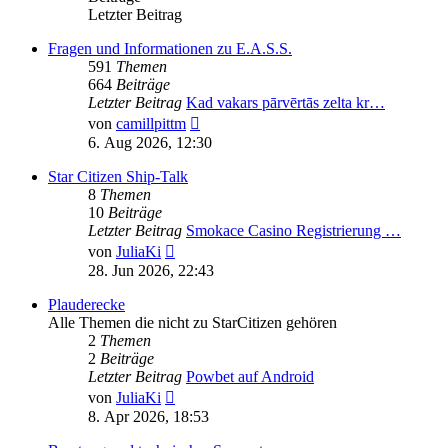
Letzter Beitrag
Fragen und Informationen zu E.A.S.S.
591
Themen
664
Beiträge
Letzter Beitrag
Kad vakars pārvērtās zelta kr…
Neuester
von
camillpittm
Beitrag
6. Aug 2026, 12:30
Star Citizen Ship-Talk
8
Themen
10
Beiträge
Letzter Beitrag
Smokace Casino Registrierung …
Neuester
von
JuliaKi
Beitrag
28. Jun 2026, 22:43
Plauderecke
Alle Themen die nicht zu StarCitizen gehören
2
Themen
2
Beiträge
Letzter Beitrag
Powbet auf Android
Neuester
von
JuliaKi
Beitrag
8. Apr 2026, 18:53