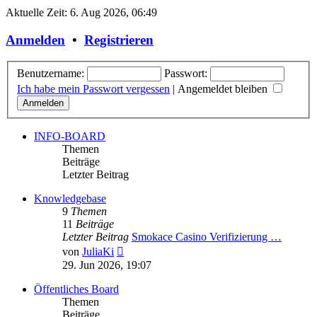
Aktuelle Zeit: 6. Aug 2026, 06:49
Anmelden
•
Registrieren
Benutzername:
Passwort:
Ich habe mein Passwort vergessen
|
Angemeldet bleiben
INFO-BOARD
Themen
Beiträge
Letzter Beitrag
Knowledgebase
9
Themen
11
Beiträge
Letzter Beitrag
Smokace Casino Verifizierung …
Neuester
von
JuliaKi
Beitrag
29. Jun 2026, 19:07
Öffentliches Board
Themen
Beiträge