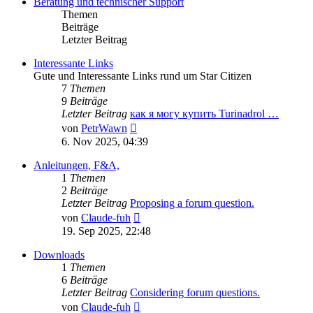
Beratung und technischer Support
Themen
Beiträge
Letzter Beitrag
Interessante Links
Gute und Interessante Links rund um Star Citizen
7
Themen
9
Beiträge
Letzter Beitrag
как я могу купить Turinadrol …
Neuester
von
PetrWawn
Beitrag
6. Nov 2025, 04:39
Anleitungen, F&A,
1
Themen
2
Beiträge
Letzter Beitrag
Proposing a forum question.
Neuester
von
Claude-fuh
Beitrag
19. Sep 2025, 22:48
Downloads
1
Themen
6
Beiträge
Letzter Beitrag
Considering forum questions.
Neuester
von
Claude-fuh