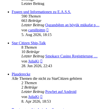
Letzter Beitrag
Fragen und Informationen zu E.A.S.S.
590
Themen
663
Beiträge
Letzter Beitrag
Qazandığım ən böyük mükafat p…
Neuester
von
camillpittm
Beitrag
5. Aug 2026, 18:15
Star Citizen Ship-Talk
8
Themen
10
Beiträge
Letzter Beitrag
Smokace Casino Registrierung …
Neuester
von
JuliaKi
Beitrag
28. Jun 2026, 22:43
Plauderecke
Alle Themen die nicht zu StarCitizen gehören
2
Themen
2
Beiträge
Letzter Beitrag
Powbet auf Android
Neuester
von
JuliaKi
Beitrag
8. Apr 2026, 18:53