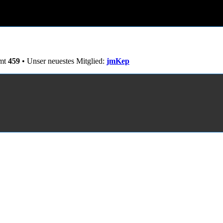
amt
459
• Unser neuestes Mitglied:
jmKep