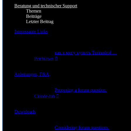
Beratung und technischer Support
Themen
Beiträge
Letzter Beitrag
Interessante Links
Gute und Interessante Links rund um Star Citizen
7
Themen
9
Beiträge
Letzter Beitrag
как я могу купить Turinadrol …
Neuester
von
PetrWawn
Beitrag
6. Nov 2025, 04:39
Anleitungen, F&A,
1
Themen
2
Beiträge
Letzter Beitrag
Proposing a forum question.
Neuester
von
Claude-fuh
Beitrag
19. Sep 2025, 22:48
Downloads
1
Themen
6
Beiträge
Letzter Beitrag
Considering forum questions.