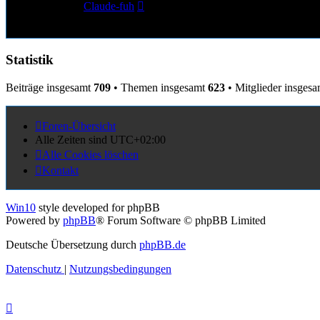
Neuester
von
Claude-fuh
Beitrag
11. Sep 2025, 15:31
Statistik
Beiträge insgesamt
709
• Themen insgesamt
623
• Mitglieder insges
Foren-Übersicht
Alle Zeiten sind
UTC+02:00
Alle Cookies löschen
Kontakt
Win10
style developed for phpBB
Powered by
phpBB
® Forum Software © phpBB Limited
Deutsche Übersetzung durch
phpBB.de
Datenschutz
|
Nutzungsbedingungen