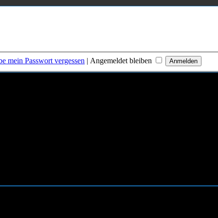
be mein Passwort vergessen
|
Angemeldet bleiben