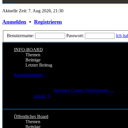
Aktuelle Zeit: 7. Aug 2026, 21:30
Anmelden
•
Registrieren
Benutzername:
Passwort:
Ich ha
INFO-BOARD
Themen
Beiträge
Letzter Beitrag
Knowledgebase
9
Themen
11
Beiträge
Letzter Beitrag
Smokace Casino Verifizierung …
Neuester
von
JuliaKi
Beitrag
29. Jun 2026, 19:07
Öffentliches Board
Themen
Beiträge