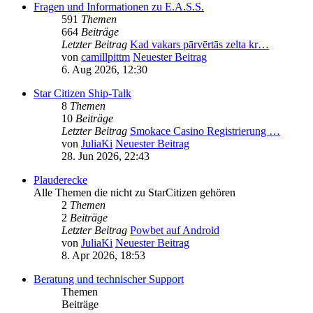
Fragen und Informationen zu E.A.S.S.
591
Themen
664
Beiträge
Letzter Beitrag
Kad vakars pārvērtās zelta kr…
von
camillpittm
Neuester Beitrag
6. Aug 2026, 12:30
Star Citizen Ship-Talk
8
Themen
10
Beiträge
Letzter Beitrag
Smokace Casino Registrierung …
von
JuliaKi
Neuester Beitrag
28. Jun 2026, 22:43
Plauderecke
Alle Themen die nicht zu StarCitizen gehören
2
Themen
2
Beiträge
Letzter Beitrag
Powbet auf Android
von
JuliaKi
Neuester Beitrag
8. Apr 2026, 18:53
Beratung und technischer Support
Themen
Beiträge