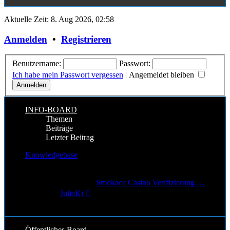
Aktuelle Zeit: 8. Aug 2026, 02:58
Anmelden
•
Registrieren
Benutzername:
Passwort:
Ich habe mein Passwort vergessen
|
Angemeldet bleiben
INFO-BOARD
Themen
Beiträge
Letzter Beitrag
Knowledgebase
9
Themen
11
Beiträge
Letzter Beitrag
Smokace Casino Verifizierung …
Neuester
von
JuliaKi
Beitrag
29. Jun 2026, 19:07
Öffentliches Board