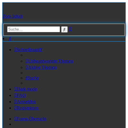
Zum Inhalt
Erweiterte
Suche
Suche
Suche
Schnellzugriff
Unbeantwortete Themen
Aktive Themen
Suche
Dark mode
FAQ
Anmelden
Registrieren
Foren-Übersicht