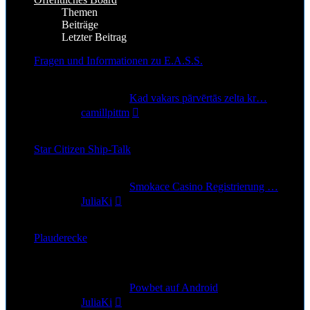
Themen
Beiträge
Letzter Beitrag
Fragen und Informationen zu E.A.S.S.
591
Themen
664
Beiträge
Letzter Beitrag
Kad vakars pārvērtās zelta kr…
Neuester
von
camillpittm
Beitrag
6. Aug 2026, 12:30
Star Citizen Ship-Talk
8
Themen
10
Beiträge
Letzter Beitrag
Smokace Casino Registrierung …
Neuester
von
JuliaKi
Beitrag
28. Jun 2026, 22:43
Plauderecke
Alle Themen die nicht zu StarCitizen gehören
2
Themen
2
Beiträge
Letzter Beitrag
Powbet auf Android
Neuester
von
JuliaKi