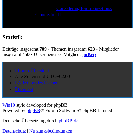
6
Beiträge
Letzter Beitrag
Considering forum questions.
Neuester
von
Claude-fuh
Beitrag
11. Sep 2025, 15:31
Statistik
Beiträge insgesamt
709
• Themen insgesamt
623
• Mitglieder
insgesamt
459
• Unser neuestes Mitglied:
jmKep
Foren-Übersicht
Alle Zeiten sind
UTC+02:00
Alle Cookies löschen
Kontakt
Win10
style developed for phpBB
Powered by
phpBB
® Forum Software © phpBB Limited
Deutsche Übersetzung durch
phpBB.de
Datenschutz
|
Nutzungsbedingungen