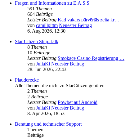
Fragen und Informationen zu E.A.S.S.
591
Themen
664
Beiträge
Letzter Beitrag
Kad vakars pārvērtās zelta kr…
von
camillpittm
Neuester Beitrag
6. Aug 2026, 12:30
Star Citizen Ship-Talk
8
Themen
10
Beiträge
Letzter Beitrag
Smokace Casino Registrierung …
von
JuliaKi
Neuester Beitrag
28. Jun 2026, 22:43
Plauderecke
Alle Themen die nicht zu StarCitizen gehören
2
Themen
2
Beiträge
Letzter Beitrag
Powbet auf Android
von
JuliaKi
Neuester Beitrag
8. Apr 2026, 18:53
Beratung und technischer Support
Themen
Beiträge