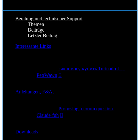
Beitrag
8. Apr 2026, 18:53
Beratung und technischer Support
Themen
Beiträge
Letzter Beitrag
Interessante Links
Gute und Interessante Links rund um Star Citizen
7
Themen
9
Beiträge
Letzter Beitrag
как я могу купить Turinadrol …
Neuester
von
PetrWawn
Beitrag
6. Nov 2025, 04:39
Anleitungen, F&A,
1
Themen
2
Beiträge
Letzter Beitrag
Proposing a forum question.
Neuester
von
Claude-fuh
Beitrag
19. Sep 2025, 22:48
Downloads
1
Themen