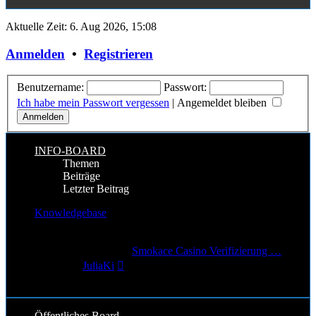
Aktuelle Zeit: 6. Aug 2026, 15:08
Anmelden
•
Registrieren
Benutzername:
Passwort:
Ich habe mein Passwort vergessen
|
Angemeldet bleiben
INFO-BOARD
Themen
Beiträge
Letzter Beitrag
Knowledgebase
9
Themen
11
Beiträge
Letzter Beitrag
Smokace Casino Verifizierung …
Neuester
von
JuliaKi
Beitrag
29. Jun 2026, 19:07
Öffentliches Board