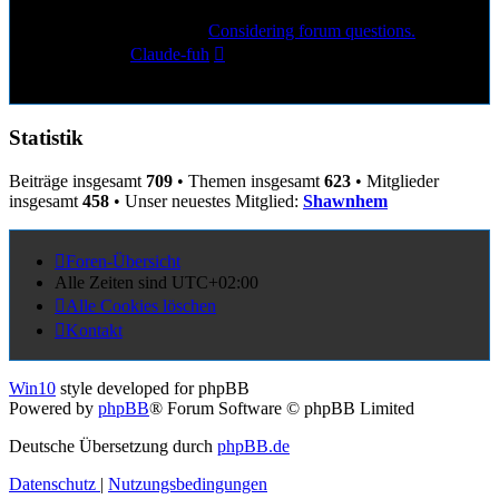
6
Beiträge
Letzter Beitrag
Considering forum questions.
Neuester
von
Claude-fuh
Beitrag
11. Sep 2025, 15:31
Statistik
Beiträge insgesamt
709
• Themen insgesamt
623
• Mitglieder
insgesamt
458
• Unser neuestes Mitglied:
Shawnhem
Foren-Übersicht
Alle Zeiten sind
UTC+02:00
Alle Cookies löschen
Kontakt
Win10
style developed for phpBB
Powered by
phpBB
® Forum Software © phpBB Limited
Deutsche Übersetzung durch
phpBB.de
Datenschutz
|
Nutzungsbedingungen