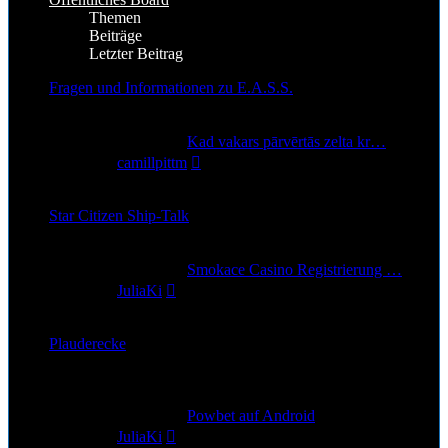
Themen
Beiträge
Letzter Beitrag
Fragen und Informationen zu E.A.S.S.
591
Themen
664
Beiträge
Letzter Beitrag
Kad vakars pārvērtās zelta kr…
Neuester
von
camillpittm
Beitrag
6. Aug 2026, 12:30
Star Citizen Ship-Talk
8
Themen
10
Beiträge
Letzter Beitrag
Smokace Casino Registrierung …
Neuester
von
JuliaKi
Beitrag
28. Jun 2026, 22:43
Plauderecke
Alle Themen die nicht zu StarCitizen gehören
2
Themen
2
Beiträge
Letzter Beitrag
Powbet auf Android
Neuester
von
JuliaKi