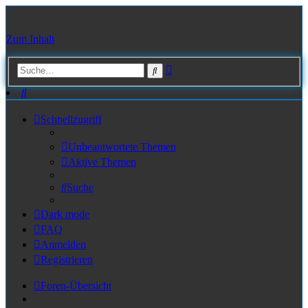
Zum Inhalt
Erweiterte
Suche
Suche
Suche
Schnellzugriff
Unbeantwortete Themen
Aktive Themen
Suche
Dark mode
FAQ
Anmelden
Registrieren
Foren-Übersicht