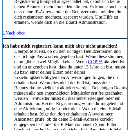
Registrierung komplett ausgeschaltet hat, damit sich keine
neuen Benutzer mehr anmelden können. Es könnte auch sein,
dass deine IP-Adresse oder der Benutzername, mit dem du
dich registrieren möchtest, gesperrt wurden. Um Hilfe zu
erhalten, wende dich an die Board-Administration.
Nach oben
Ich habe mich registriert, kann mich aber nicht anmelden!
Überprüfe zuerst, ob du den richtigen Benutzernamen und
das richtige Passwort eingegeben hast. Wenn diese stimmen,
dann gibt es zwei Möglichkeiten. Wenn
COPPA
aktiviert ist
und du angegeben hast, dass du unter 13 Jahre alt bist, musst
du bzw. einer deiner Eltern oder deiner
Erziehungsberechtigten den Anweisungen folgen, die du
erhalten hast. Wenn dies nicht der Fall ist, muss dein
Benutzerkonto vielleicht aktiviert werden. Bei einigen Boards
müssen alle neu angemeldeten Mitglieder erst freigeschaltet
werden – entweder musst du dies selbst erledigen oder ein
Administrator. Bei der Registrierung wurde dir mitgeteilt, ob
eine Aktivierung nötig ist oder nicht. Wenn du eine E-Mail
erhalten hast, folge den dort enthaltenen Anweisungen.
Ansonsten prüfe, ob du deine E-Mail-Adresse korrekt
eingegeben hast oder die E-Mail von einem Spam-Filter
blockiert wurde. Wenn du dir sicher bist, dass deine E-Mail-