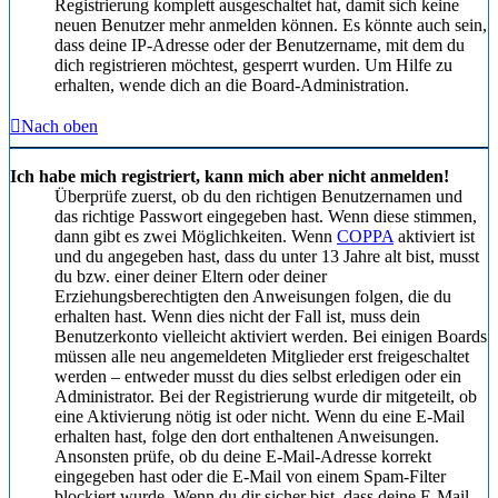
Registrierung komplett ausgeschaltet hat, damit sich keine
neuen Benutzer mehr anmelden können. Es könnte auch sein,
dass deine IP-Adresse oder der Benutzername, mit dem du
dich registrieren möchtest, gesperrt wurden. Um Hilfe zu
erhalten, wende dich an die Board-Administration.
Nach oben
Ich habe mich registriert, kann mich aber nicht anmelden!
Überprüfe zuerst, ob du den richtigen Benutzernamen und
das richtige Passwort eingegeben hast. Wenn diese stimmen,
dann gibt es zwei Möglichkeiten. Wenn
COPPA
aktiviert ist
und du angegeben hast, dass du unter 13 Jahre alt bist, musst
du bzw. einer deiner Eltern oder deiner
Erziehungsberechtigten den Anweisungen folgen, die du
erhalten hast. Wenn dies nicht der Fall ist, muss dein
Benutzerkonto vielleicht aktiviert werden. Bei einigen Boards
müssen alle neu angemeldeten Mitglieder erst freigeschaltet
werden – entweder musst du dies selbst erledigen oder ein
Administrator. Bei der Registrierung wurde dir mitgeteilt, ob
eine Aktivierung nötig ist oder nicht. Wenn du eine E-Mail
erhalten hast, folge den dort enthaltenen Anweisungen.
Ansonsten prüfe, ob du deine E-Mail-Adresse korrekt
eingegeben hast oder die E-Mail von einem Spam-Filter
blockiert wurde. Wenn du dir sicher bist, dass deine E-Mail-