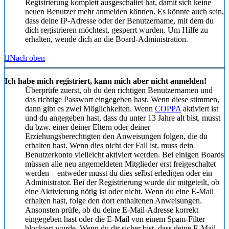
Registrierung komplett ausgeschaltet hat, damit sich keine
neuen Benutzer mehr anmelden können. Es könnte auch sein,
dass deine IP-Adresse oder der Benutzername, mit dem du
dich registrieren möchtest, gesperrt wurden. Um Hilfe zu
erhalten, wende dich an die Board-Administration.
Nach oben
Ich habe mich registriert, kann mich aber nicht anmelden!
Überprüfe zuerst, ob du den richtigen Benutzernamen und
das richtige Passwort eingegeben hast. Wenn diese stimmen,
dann gibt es zwei Möglichkeiten. Wenn
COPPA
aktiviert ist
und du angegeben hast, dass du unter 13 Jahre alt bist, musst
du bzw. einer deiner Eltern oder deiner
Erziehungsberechtigten den Anweisungen folgen, die du
erhalten hast. Wenn dies nicht der Fall ist, muss dein
Benutzerkonto vielleicht aktiviert werden. Bei einigen Boards
müssen alle neu angemeldeten Mitglieder erst freigeschaltet
werden – entweder musst du dies selbst erledigen oder ein
Administrator. Bei der Registrierung wurde dir mitgeteilt, ob
eine Aktivierung nötig ist oder nicht. Wenn du eine E-Mail
erhalten hast, folge den dort enthaltenen Anweisungen.
Ansonsten prüfe, ob du deine E-Mail-Adresse korrekt
eingegeben hast oder die E-Mail von einem Spam-Filter
blockiert wurde. Wenn du dir sicher bist, dass deine E-Mail-