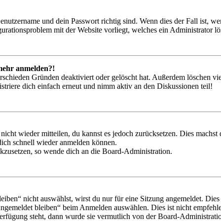
Benutzername und dein Passwort richtig sind. Wenn dies der Fall ist, w
igurationsproblem mit der Website vorliegt, welches ein Administrator l
t mehr anmelden?!
rschieden Gründen deaktiviert oder gelöscht hat. Außerdem löschen vie
triere dich einfach erneut und nimm aktiv an den Diskussionen teil!
 nicht wieder mitteilen, du kannst es jedoch zurücksetzen. Dies machs
 dich schnell wieder anmelden können.
ückzusetzen, so wende dich an die Board-Administration.
en“ nicht auswählst, wirst du nur für eine Sitzung angemeldet. Dies
Angemeldet bleiben“ beim Anmelden auswählen. Dies ist nicht empfehle
Verfügung steht, dann wurde sie vermutlich von der Board-Administratio