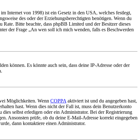
m Internet von 1998) ist ein Gesetz in den USA, welches festlegt,
ungsweise des oder der Erziehungsberechtigten benötigen. Wenn du
nd zu Rate. Bitte beachte, dass phpBB Limited und der Besitzer dieses
 unter der Frage „An wen soll ich mich wenden, falls es Beschwerden
elden können. Es könnte auch sein, dass deine IP-Adresse oder der
n.
 zwei Möglichkeiten. Wenn
COPPA
aktiviert ist und du angegeben hast,
rhalten hast. Wenn dies nicht der Fall ist, muss dein Benutzerkonto
 dies selbst erledigen oder ein Administrator. Bei der Registrierung
ungen. Ansonsten prüfe, ob du deine E-Mail-Adresse korrekt eingegeben
urde, dann kontaktiere einen Administrator.