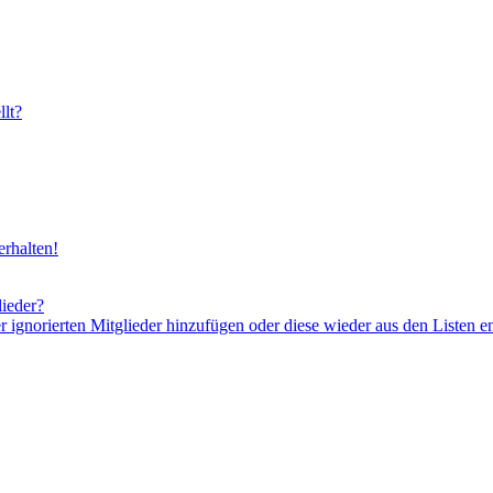
lt?
rhalten!
lieder?
er ignorierten Mitglieder hinzufügen oder diese wieder aus den Listen e