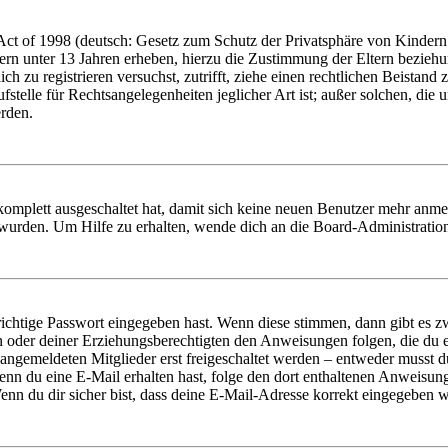
t of 1998 (deutsch: Gesetz zum Schutz der Privatsphäre von Kindern i
ern unter 13 Jahren erheben, hierzu die Zustimmung der Eltern bezieh
dich zu registrieren versuchst, zutrifft, ziehe einen rechtlichen Beista
stelle für Rechtsangelegenheiten jeglicher Art ist; außer solchen, die
erden.
 komplett ausgeschaltet hat, damit sich keine neuen Benutzer mehr anm
 wurden. Um Hilfe zu erhalten, wende dich an die Board-Administratio
richtige Passwort eingegeben hast. Wenn diese stimmen, dann gibt es
ern oder deiner Erziehungsberechtigten den Anweisungen folgen, die du e
 angemeldeten Mitglieder erst freigeschaltet werden – entweder musst du
. Wenn du eine E-Mail erhalten hast, folge den dort enthaltenen Anweis
nn du dir sicher bist, dass deine E-Mail-Adresse korrekt eingegeben w